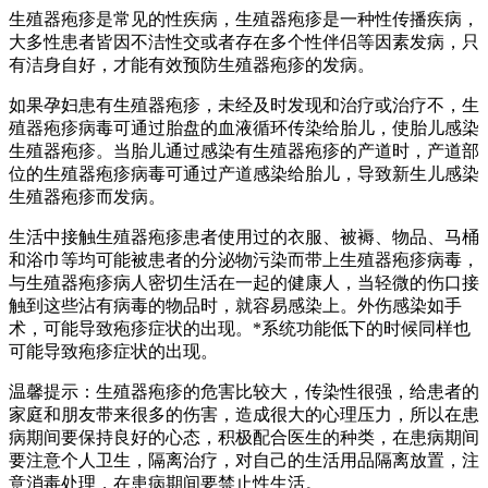
生殖器疱疹是常见的性疾病，生殖器疱疹是一种性传播疾病，
大多性患者皆因不洁性交或者存在多个性伴侣等因素发病，只
有洁身自好，才能有效预防生殖器疱疹的发病。
如果孕妇患有生殖器疱疹，未经及时发现和治疗或治疗不，生
殖器疱疹病毒可通过胎盘的血液循环传染给胎儿，使胎儿感染
生殖器疱疹。当胎儿通过感染有生殖器疱疹的产道时，产道部
位的生殖器疱疹病毒可通过产道感染给胎儿，导致新生儿感染
生殖器疱疹而发病。
生活中接触生殖器疱疹患者使用过的衣服、被褥、物品、马桶
和浴巾等均可能被患者的分泌物污染而带上生殖器疱疹病毒，
与生殖器疱疹病人密切生活在一起的健康人，当轻微的伤口接
触到这些沾有病毒的物品时，就容易感染上。外伤感染如手
术，可能导致疱疹症状的出现。*系统功能低下的时候同样也
可能导致疱疹症状的出现。
温馨提示：生殖器疱疹的危害比较大，传染性很强，给患者的
家庭和朋友带来很多的伤害，造成很大的心理压力，所以在患
病期间要保持良好的心态，积极配合医生的种类，在患病期间
要注意个人卫生，隔离治疗，对自己的生活用品隔离放置，注
意消毒处理，在患病期间要禁止性生活。