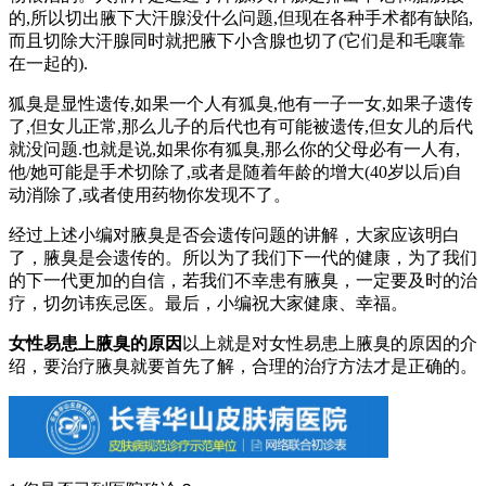
的,所以切出腋下大汗腺没什么问题,但现在各种手术都有缺陷,
而且切除大汗腺同时就把腋下小含腺也切了(它们是和毛嚷靠
在一起的).
狐臭是显性遗传,如果一个人有狐臭,他有一子一女,如果子遗传
了,但女儿正常,那么儿子的后代也有可能被遗传,但女儿的后代
就没问题.也就是说,如果你有狐臭,那么你的父母必有一人有,
他/她可能是手术切除了,或者是随着年龄的增大(40岁以后)自
动消除了,或者使用药物你发现不了。
经过上述小编对腋臭是否会遗传问题的讲解，大家应该明白
了，腋臭是会遗传的。所以为了我们下一代的健康，为了我们
的下一代更加的自信，若我们不幸患有腋臭，一定要及时的治
疗，切勿讳疾忌医。最后，小编祝大家健康、幸福。
女性易患上腋臭的原因
以上就是对女性易患上腋臭的原因的介
绍，要治疗腋臭就要首先了解，合理的治疗方法才是正确的。