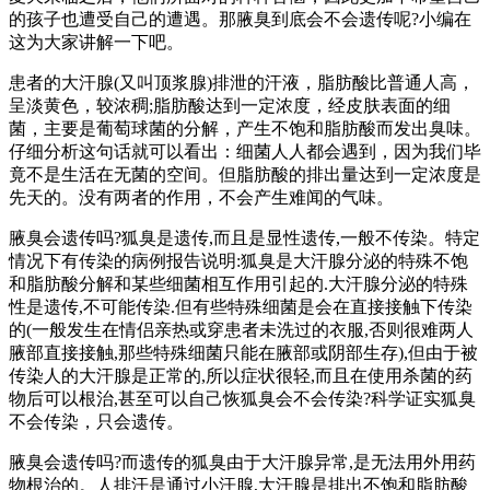
的孩子也遭受自己的遭遇。那腋臭到底会不会遗传呢?小编在
这为大家讲解一下吧。
患者的大汗腺(又叫顶浆腺)排泄的汗液，脂肪酸比普通人高，
呈淡黄色，较浓稠;脂肪酸达到一定浓度，经皮肤表面的细
菌，主要是葡萄球菌的分解，产生不饱和脂肪酸而发出臭味。
仔细分析这句话就可以看出：细菌人人都会遇到，因为我们毕
竟不是生活在无菌的空间。但脂肪酸的排出量达到一定浓度是
先天的。没有两者的作用，不会产生难闻的气味。
腋臭会遗传吗?狐臭是遗传,而且是显性遗传,一般不传染。特定
情况下有传染的病例报告说明:狐臭是大汗腺分泌的特殊不饱
和脂肪酸分解和某些细菌相互作用引起的.大汗腺分泌的特殊
性是遗传,不可能传染.但有些特殊细菌是会在直接接触下传染
的(一般发生在情侣亲热或穿患者未洗过的衣服,否则很难两人
腋部直接接触,那些特殊细菌只能在腋部或阴部生存),但由于被
传染人的大汗腺是正常的,所以症状很轻,而且在使用杀菌的药
物后可以根治,甚至可以自己恢狐臭会不会传染?科学证实狐臭
不会传染，只会遗传。
腋臭会遗传吗?而遗传的狐臭由于大汗腺异常,是无法用外用药
物根治的。人排汗是通过小汗腺,大汗腺是排出不饱和脂肪酸