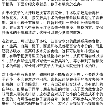
于预防，下面介绍文章就是，孩子有腋臭怎么办?
由于小孩子的大汗腺还没有发育完全，手术以后还是会再长，
导致复发。因此，接受腋臭手术的最佳年龄段应该是过了青春
期。如果小孩子有腋臭，可以暂时使用一些外用药物等来除
味。在日常生活中家长应注意给孩子勤洗澡、勤换内衣。要保
持腋窝的干燥和清洁，这样可以减少臭味的散发。
在饮食上，可以让孩子多吃一些富含水分的蔬菜瓜果类食物。
如：生菜、白菜、橙子、西瓜和冬瓜都是富含有水分的，而且
还要多吸收一些高纤多水分的食物。这样可以增加排便的速
度，有助于把肠胃里面的有机物排出体外，从而细菌会难以滋
生，那么自然也是可以减低一些腋臭味的。等小孩到了能接受
手术的年龄，家长可以带孩子去正规大医院进行手术治疗。
对于孩子患有腋臭的问题同样是不能够置之不理，不要以为孩
子还小，不会在意这些问题。家长应该站在孩子的角度去替他
们着想，孩子也跟我们一样，有自己的社交活动，也有他们的
自尊心。如果在于同学，朋友相处的时候，孩子因为散发出异
味而受人嘲笑或排挤，这都是会对孩子幼小的心灵造成不小的
伤害的。有可能会使孩子变得自卑，抑郁，不敢参与人际交往
活动，这都是不利于孩子成长的。家长在发现孩子出现腋臭的