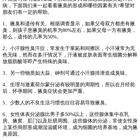
病，下面我们来一起看看腋臭的形成和哪些因素有关?希望对
朋友们有一定的帮助。
1、腋臭和遗传有关。根据调查显示，如果父母双方都患有腋
臭，则孩子患腋臭的机率为80%左右，如果父母一方有腋臭，
那么，遗传的几率为50%。
2、小汗腺性臭汗症，常发生于掌跖和间擦区，小汗液常为无
色无味，然而在多汗情况下，汗液被皮肤表面寄生细菌分解释
放脂肪酸等即产生特殊的臭味。
3、另一些物质如大蒜、砷剂可通过小汗腺排泄造成臭味。
4、生理与激素荷尔蒙分泌有较明显的周期性，所以在月经前
后，怀孕期间，腋臭症状会更加严重。
5、少数人的不良生活习惯也往往容易导致腋臭。
6、女性体表分泌腺比男子多50%以上，这些腺体集中在乳
房、腋窝、肛门以及肚脐周围。这些腺体的分泌，常使女性身
上某些局部形成潮湿温暖环境，成为细菌的培养基地，成为腋
臭原因。